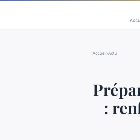
Accu
Accueil
›
Actu
Prépar
: re