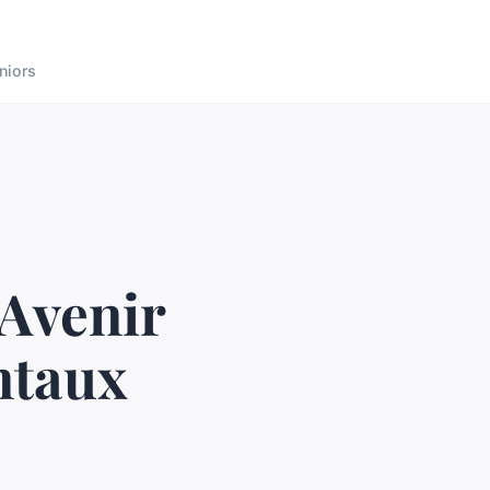
niors
 Avenir
ntaux