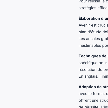
Pour réussir le 
stratégies effi
Élaboration d'u
Avenir est cruci
plan d'étude do
Les annales gra
inestimables pou
Techniques de 
spécifique pour 
résolution de p
En anglais, l'im
Adoption de st
avec le format 
offrent une stru
de réussite. L'