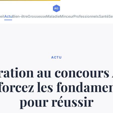
eil
Actu
Bien-être
Grossesse
Maladie
Minceur
Professionnels
Santé
Se
ACTU
ation au concours
nforcez les fondame
pour réussir