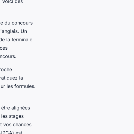
. Voici des
ue du concours
l'anglais. Un
e la terminale.
rces
oncours.
roche
ratiquez la
ur les formules.
 être alignées
 les stages
nt vos chances
(JPCA) est