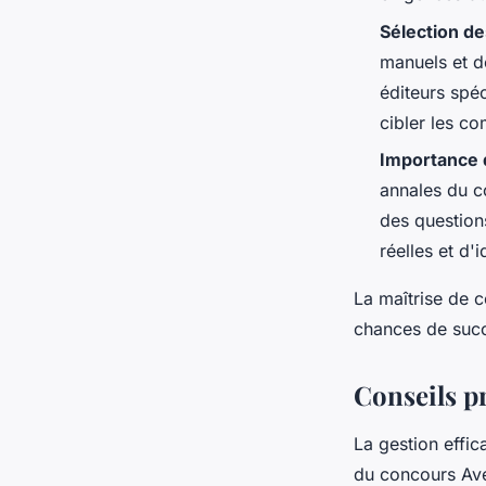
Sélection de
manuels et de
éditeurs spé
cibler les c
Importance d
annales du c
des question
réelles et d'
La maîtrise de c
chances de succ
Conseils p
La gestion effic
du concours Ave