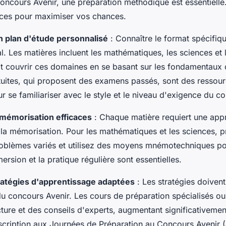
concours Avenir, une préparation méthodique est essentielle
caces pour maximiser vos chances.
n plan d'étude personnalisé
: Connaître le format spécifiq
al. Les matières incluent les mathématiques, les sciences et 
it couvrir ces domaines en se basant sur les fondamentaux d
tuites, qui proposent des examens passés, sont des ressou
r se familiariser avec le style et le niveau d'exigence du c
mémorisation efficaces
: Chaque matière requiert une app
la mémorisation. Pour les mathématiques et les sciences, p
roblèmes variés et utilisez des moyens mnémotechniques po
mersion et la pratique régulière sont essentielles.
ratégies d'apprentissage adaptées
: Les stratégies doivent
du concours Avenir. Les cours de préparation spécialisés ou
cture et des conseils d'experts, augmentant significativeme
inscription aux Journées de Préparation au Concours Avenir 