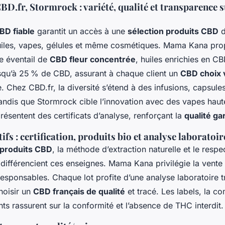
.fr, Stormrock : variété, qualité et transparence s
BD fiable
garantit un accès à une
sélection produits CBD
d
uiles, vapes, gélules et même cosmétiques. Mama Kana pro
e éventail de
CBD fleur concentrée
, huiles enrichies en C
jusqu’à 25 % de CBD, assurant à chaque client un
CBD choix 
e. Chez CBD.fr, la diversité s’étend à des infusions, capsules
andis que Stormrock cible l’innovation avec des vapes haut
ésentent des certificats d’analyse, renforçant la
qualité ga
ifs : certification, produits bio et analyse laboratoir
n produits CBD
, la méthode d’extraction naturelle et le respe
 différencient ces enseignes. Mama Kana privilégie la vente
esponsables. Chaque lot profite d’une analyse laboratoire t
hoisir un
CBD français de qualité
et tracé. Les labels, la co
ts rassurent sur la conformité et l’absence de THC interdit.