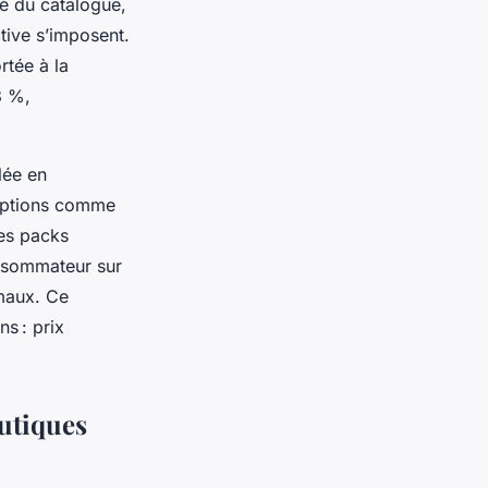
é du catalogue,
ctive s’imposent.
rtée à la
3 %,
lée en
 options comme
des packs
onsommateur sur
imaux. Ce
s : prix
outiques