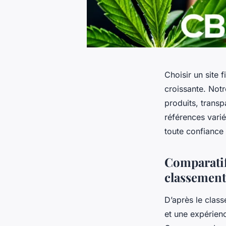
Choisir un site 
croissante. Not
produits, transp
références varié
toute confiance 
Comparatif
classement,
D’après le clas
et une expérien