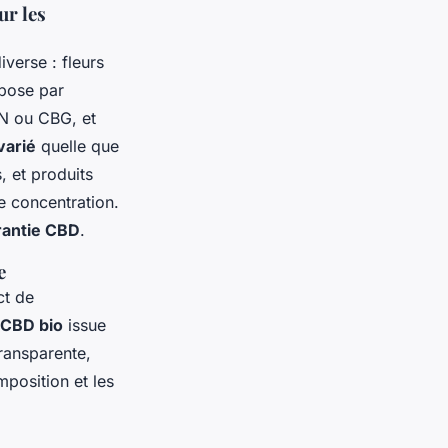
ur les
iverse : fleurs
pose par
BN ou CBG, et
varié
quelle que
, et produits
e concentration.
rantie CBD
.
e
ct de
CBD bio
issue
ransparente,
mposition et les