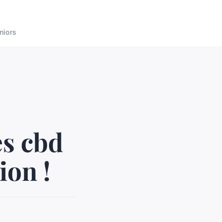
niors
es cbd
ion !