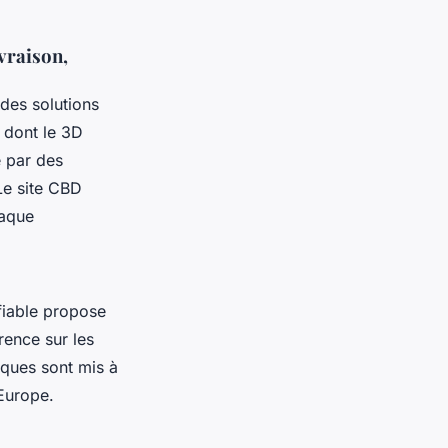
vraison,
des solutions
 dont le 3D
e par des
Le site CBD
haque
fiable propose
rence sur les
ques sont mis à
 Europe.