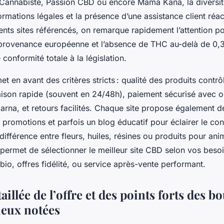
annabiste, Passion CBD ou encore Mama Kana, la diversit
formations légales et la présence d’une assistance client réa
rents sites référencés, on remarque rapidement l’attention po
la provenance européenne et l’absence de THC au-delà de 0,
 conformité totale à la législation.
t en avant des critères stricts : qualité des produits contrô
vraison rapide (souvent en 24/48h), paiement sécurisé avec
arna, et retours facilités. Chaque site propose également 
 promotions et parfois un blog éducatif pour éclairer le c
différence entre fleurs, huiles, résines ou produits pour an
ermet de sélectionner le meilleur site CBD selon vos besoin
x bio, offres fidélité, ou service après-vente performant.
aillée de l’offre et des points forts des b
eux notées