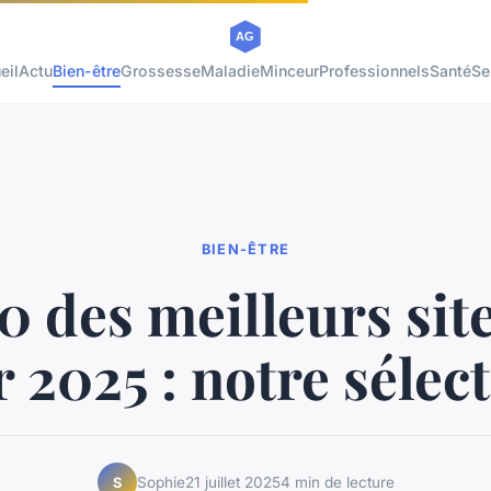
eil
Actu
Bien-être
Grossesse
Maladie
Minceur
Professionnels
Santé
Se
BIEN-ÊTRE
0 des meilleurs sit
 2025 : notre sélect
Sophie
21 juillet 2025
4 min de lecture
S