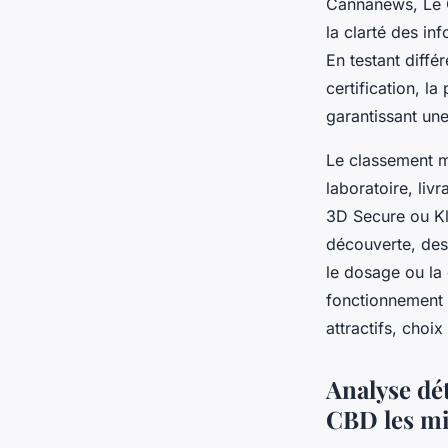
Cannanews, Le C
la clarté des in
En testant diffé
certification, 
garantissant une
Le classement me
laboratoire, li
3D Secure ou Kl
découverte, des
le dosage ou la 
fonctionnement p
attractifs, choi
Analyse dét
CBD les mi