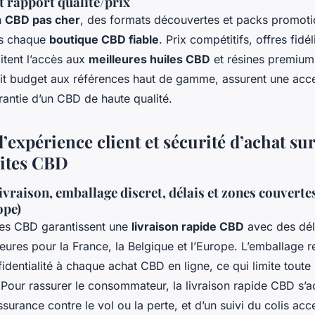
et rapport qualité/prix
n
CBD pas cher
, des formats découvertes et packs promoti
ns chaque
boutique CBD fiable
. Prix compétitifs, offres fidé
litent l’accès aux
meilleures huiles CBD
et résines premium.
t budget aux références haut de gamme, assurent une acces
rantie d’un CBD de haute qualité.
’expérience client et sécurité d’achat sur
sites CBD
ivraison, emballage discret, délais et zones couverte
ope)
ites CBD garantissent une
livraison rapide CBD
avec des dél
eures pour la France, la Belgique et l’Europe. L’emballage re
fidentialité à chaque achat CBD en ligne, ce qui limite toute 
. Pour rassurer le consommateur, la livraison rapide CBD s
surance contre le vol ou la perte, et d’un suivi du colis ac