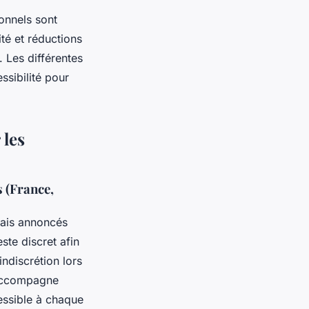
onnels sont
lité et réductions
 Les différentes
sibilité pour
 les
s (France,
ais annoncés
ste discret afin
indiscrétion lors
’accompagne
cessible à chaque