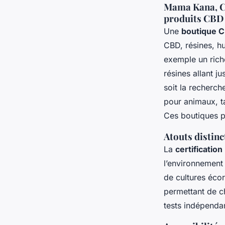
Mama Kana, CBD
produits CBD
Une
boutique C
CBD, résines, h
exemple un rich
résines allant 
soit la recherch
pour animaux, t
Ces boutiques pr
Atouts distinct
La
certificatio
l’environnement
de cultures écor
permettant de c
tests indépendan