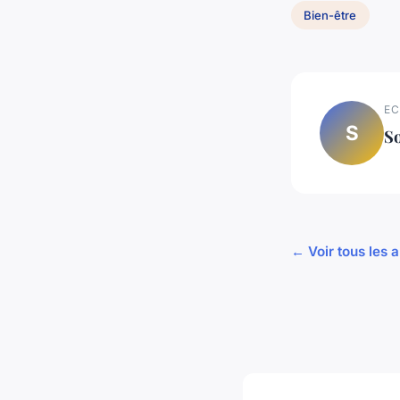
Bien-être
EC
S
S
← Voir tous les a