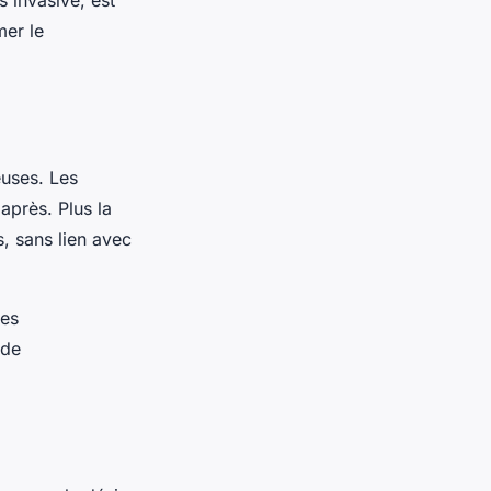
s invasive, est
mer le
euses. Les
après. Plus la
, sans lien avec
les
 de