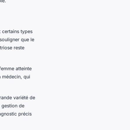
le.
t certains types
souligner que le
riose reste
 femme atteinte
n médecin, qui
rande variété de
a gestion de
agnostic précis