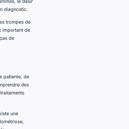
femmes, le désir
n diagnostic.
les trompes de
t important de
 pas de
 patiente, de
comprendre des
traitements
xiste une
dométriose,