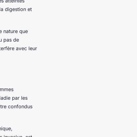
s atteintes
a digestion et
e nature que
ou pas de
erfère avec leur
femmes
adie par les
être confondus
nique,