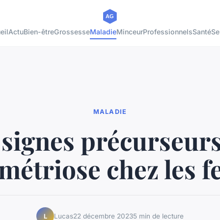
eil
Actu
Bien-être
Grossesse
Maladie
Minceur
Professionnels
Santé
Se
MALADIE
 signes précurseur
ométriose chez les 
Lucas
22 décembre 2023
5 min de lecture
L