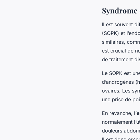
Syndrome d
Il est souvent d
(SOPK) et l’end
similaires, com
est crucial de n
de traitement di
Le SOPK est une
d’androgènes (ho
ovaires. Les sy
une prise de poi
En revanche, l’
e
normalement l’u
douleurs abdomin
Il est donc ess