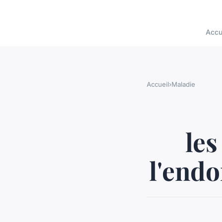
Accu
Accueil
›
Maladie
les
l'end