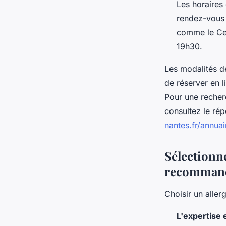
Les horaires 
rendez-vous 
comme le Cen
19h30.
Les modalités de
de réserver en l
Pour une recherc
consultez le rép
nantes.fr/annuai
Sélectionne
recommand
Choisir un alle
L'expertise e