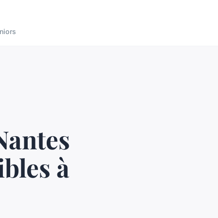
niors
Nantes
ibles à