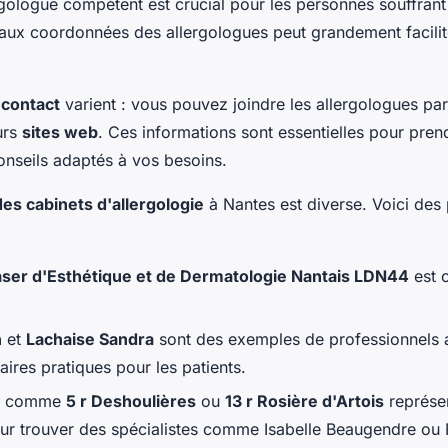
gologue compétent est crucial pour les personnes souffrant 
 aux coordonnées des allergologues peut grandement facilit
contact
varient : vous pouvez joindre les allergologues pa
eurs
sites web
. Ces informations sont essentielles pour pre
onseils adaptés à vos besoins.
des cabinets d'allergologie
à Nantes est diverse. Voici des 
aser d'Esthétique et de Dermatologie Nantais LDN44
est o
n
et
Lachaise Sandra
sont des exemples de professionnels 
ires pratiques pour les patients.
es comme
5 r Deshoulières
ou
13 r Rosière d'Artois
représen
ur trouver des spécialistes comme Isabelle Beaugendre ou N