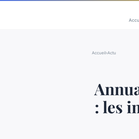
Accu
Accueil
›
Actu
Annua
: les 