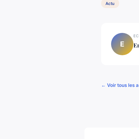
Actu
EC
E
E
← Voir tous les a