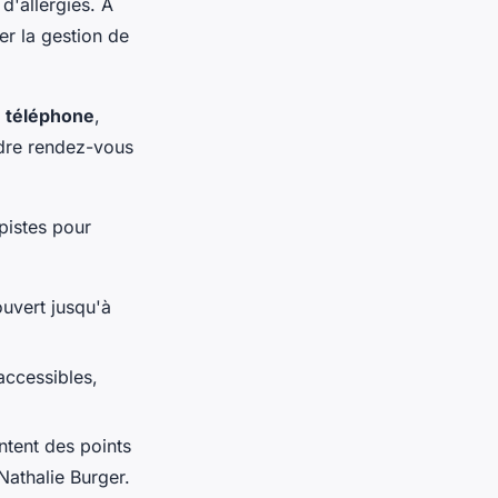
d'allergies. À
er la gestion de
r
téléphone
,
ndre rendez-vous
pistes pour
uvert jusqu'à
accessibles,
tent des points
athalie Burger.