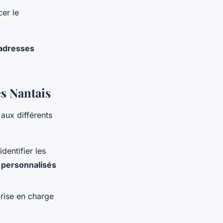
cer le
adresses
es Nantais
aux différents
dentifier les
 personnalisés
prise en charge