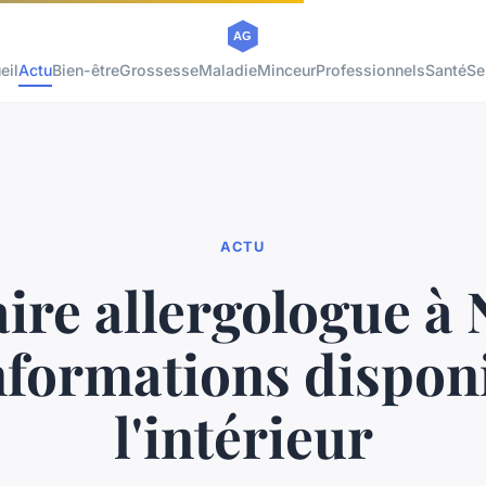
eil
Actu
Bien-être
Grossesse
Maladie
Minceur
Professionnels
Santé
Se
ACTU
ire allergologue à 
informations dispon
l'intérieur