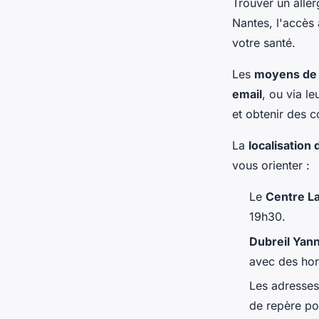
Trouver un aller
Nantes, l'accès
votre santé.
Les
moyens de 
email
, ou via l
et obtenir des c
La
localisation 
vous orienter :
Le
Centre L
19h30.
Dubreil Yan
avec des hora
Les adress
de repère po