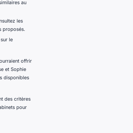
imilaires au
nsultez les
ns proposés.
sur le
rraient offrir
se et Sophie
s disponibles
nt des critères
abinets pour