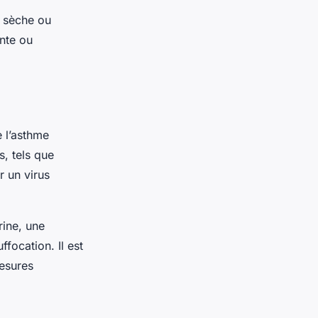
e sèche ou
nte ou
 l’asthme
, tels que
r un virus
rine, une
ffocation. Il est
mesures