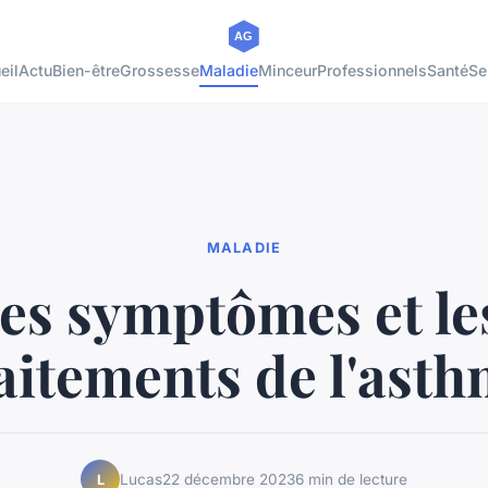
eil
Actu
Bien-être
Grossesse
Maladie
Minceur
Professionnels
Santé
Se
MALADIE
les symptômes et le
aitements de l'ast
Lucas
22 décembre 2023
6 min de lecture
L