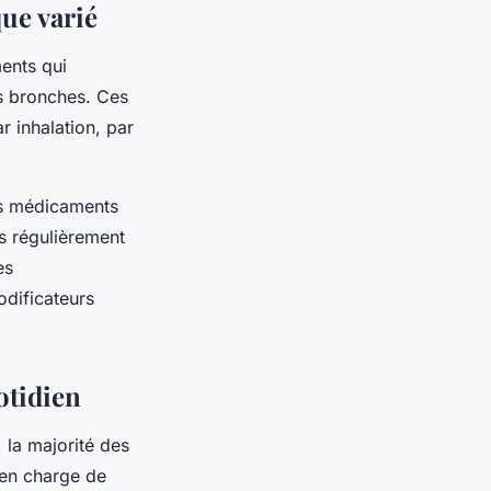
que varié
ments qui
es bronches. Ces
 inhalation, par
es médicaments
s régulièrement
es
odificateurs
otidien
 la majorité des
 en charge de