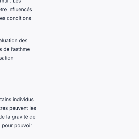
muli. Les
tre influencés
res conditions
aluation des
s de l’asthme
sation
tains individus
res peuvent les
e la gravité de
e pour pouvoir