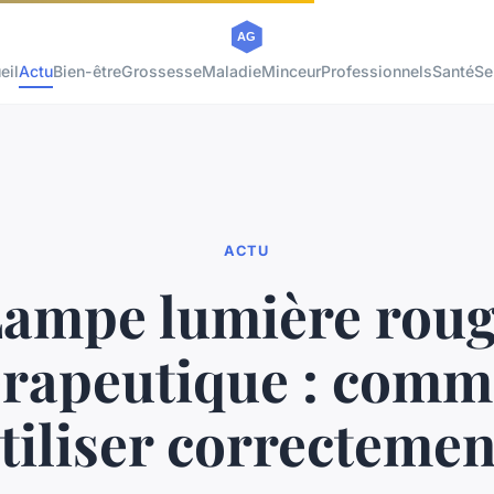
eil
Actu
Bien-être
Grossesse
Maladie
Minceur
Professionnels
Santé
Se
ACTU
ampe lumière rou
érapeutique : comm
utiliser correctemen