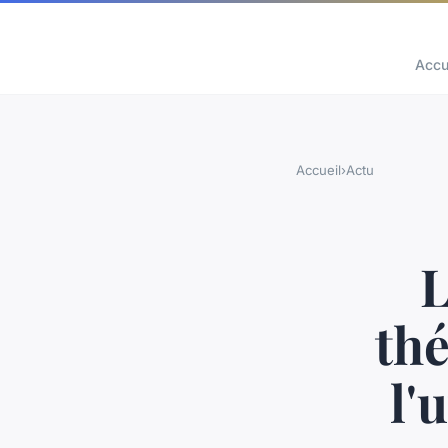
Accu
Accueil
›
Actu
L
th
l'