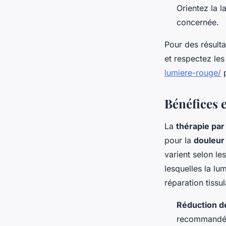
Orientez la 
concernée.
Pour des résult
et respectez les
lumiere-rouge/
p
Bénéfices e
La
thérapie par
pour la
douleur 
varient selon le
lesquelles la lu
réparation tissul
Réduction de
recommandée 