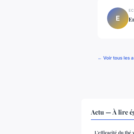
EC
E
E
← Voir tous les a
Actu — À lire 
L'efficacité du thé 