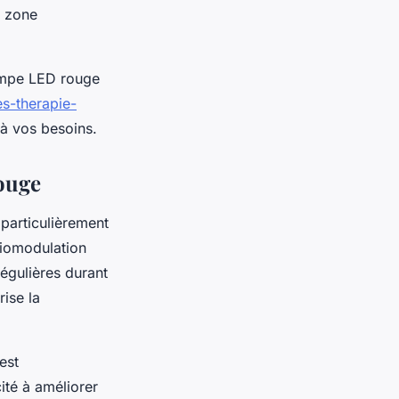
a zone
lampe LED rouge
es-therapie-
 à vos besoins.
rouge
 particulièrement
biomodulation
égulières durant
rise la
est
té à améliorer