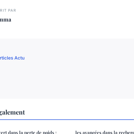
RIT PAR
mma
rticles Actu
également
vert dans la perte de poids :
les avancées dans la recherc