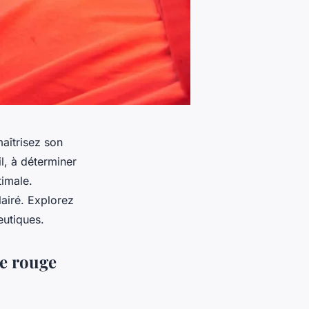
maîtrisez son
l, à déterminer
timale.
lairé. Explorez
eutiques.
re rouge