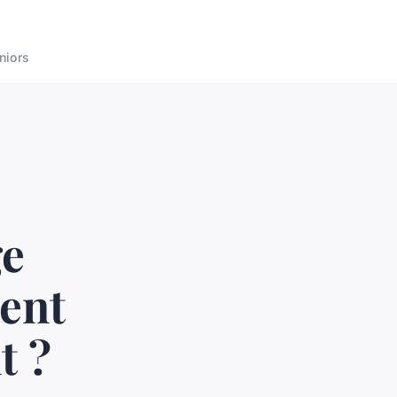
niors
ge
ent
t ?