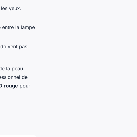
 les yeux.
e entre la lampe
e doivent pas
de la peau
essionnel de
ED rouge
pour