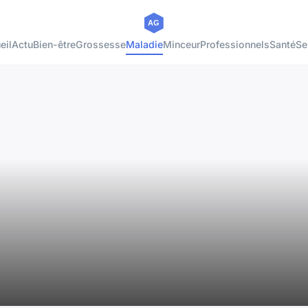
eil
Actu
Bien-être
Grossesse
Maladie
Minceur
Professionnels
Santé
Se