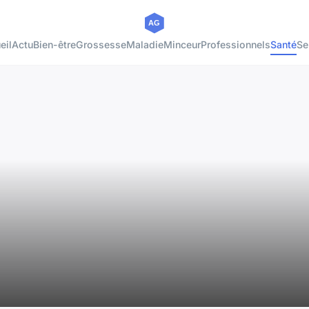
eil
Actu
Bien-être
Grossesse
Maladie
Minceur
Professionnels
Santé
Se