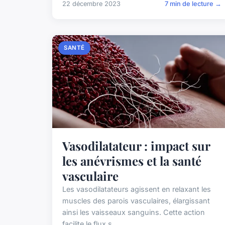
22 décembre 2023
7 min de lecture →
SANTÉ
Vasodilatateur : impact sur
les anévrismes et la santé
vasculaire
Les vasodilatateurs agissent en relaxant les
muscles des parois vasculaires, élargissant
ainsi les vaisseaux sanguins. Cette action
facilite le flux s...