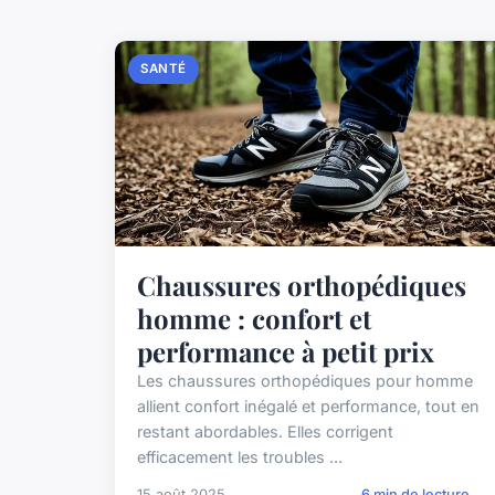
SANTÉ
Chaussures orthopédiques
homme : confort et
performance à petit prix
Les chaussures orthopédiques pour homme
allient confort inégalé et performance, tout en
restant abordables. Elles corrigent
efficacement les troubles ...
15 août 2025
6 min de lecture →