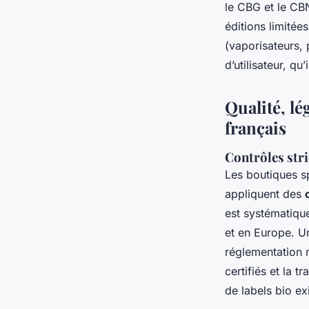
le CBG et le CB
éditions limité
(vaporisateurs, 
d’utilisateur, q
Qualité, lé
français
Contrôles stri
Les boutiques sp
appliquent des
est systématique
et en Europe. U
réglementation 
certifiés et la 
de labels bio ex