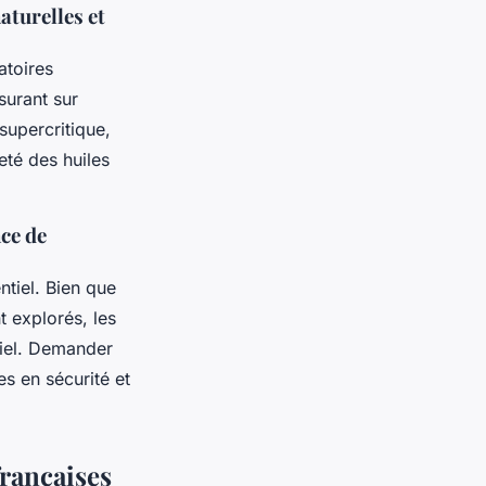
aturelles et
atoires
surant sur
upercritique,
eté des huiles
nce de
ntiel. Bien que
t explorés, les
ciel. Demander
es en sécurité et
françaises