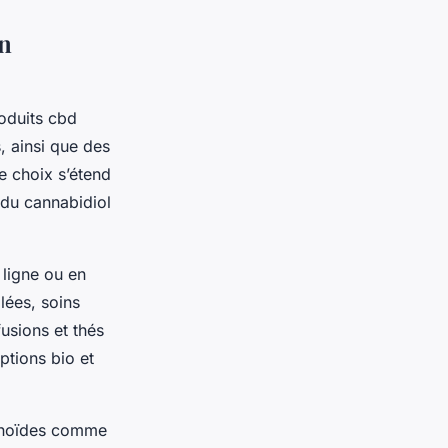
en
oduits cbd
, ainsi que des
e choix s’étend
 du cannabidiol
 ligne ou en
lées, soins
fusions et thés
options bio et
binoïdes comme