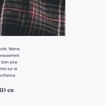
ticité. Mama
oureusement
 bien plus
mis sur la
confiance.
CBD en