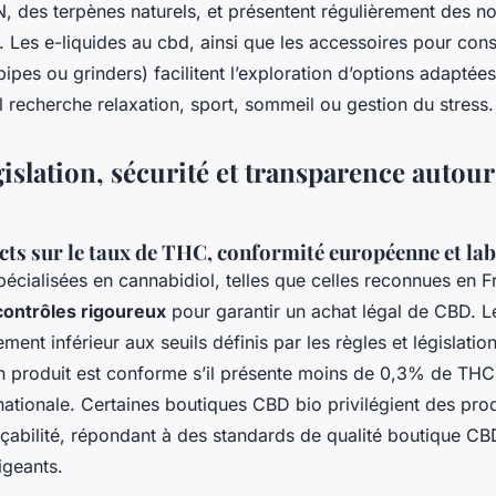
N, des terpènes naturels, et présentent régulièrement des n
es. Les e-liquides au cbd, ainsi que les accessoires pour c
pipes ou grinders) facilitent l’exploration d’options adaptée
u’il recherche relaxation, sport, sommeil ou gestion du stress.
gislation, sécurité et transparence auto
cts sur le taux de THC, conformité européenne et lab
écialisées en cannabidiol, telles que celles reconnues en F
contrôles rigoureux
pour garantir un achat légal de CBD. 
ment inférieur aux seuils définis par les règles et législat
n produit est conforme s’il présente moins de 0,3% de THC 
nationale. Certaines boutiques CBD bio privilégient des pro
traçabilité, répondant à des standards de qualité boutique CB
igeants.