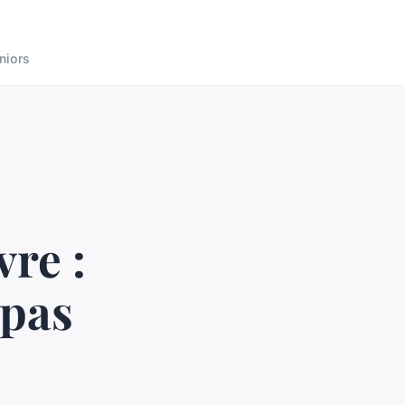
niors
vre :
 pas