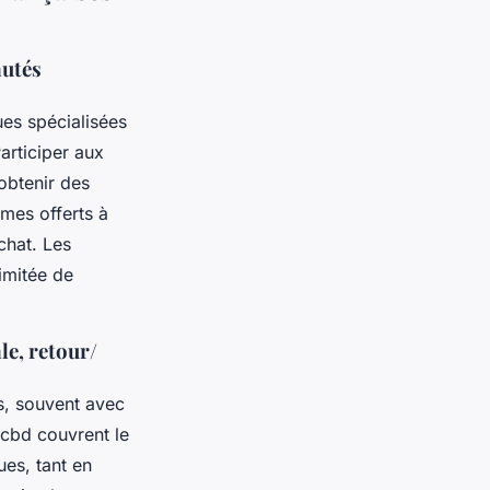
autés
ues spécialisées
articiper aux
obtenir des
mes offerts à
chat. Les
imitée de
le, retour/
s, souvent avec
 cbd couvrent le
es, tant en