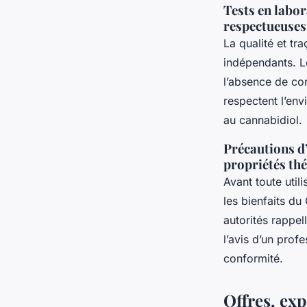
Tests en labor
respectueuses
La qualité et tr
indépendants. Le
l’absence de co
respectent l’env
au cannabidiol.
Précautions d’
propriétés thé
Avant toute util
les bienfaits du
autorités rappe
l’avis d’un prof
conformité.
Offres, exp