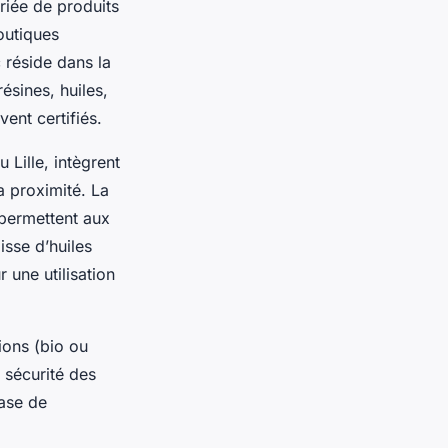
riée de produits
outiques
 réside dans la
résines, huiles,
ent certifiés.
 Lille, intègrent
a proximité. La
 permettent aux
isse d’huiles
 une utilisation
tions (bio ou
a sécurité des
base de