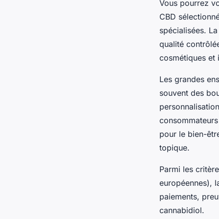
Vous pourrez vo
CBD sélectionné
spécialisées. La
qualité contrôlée
cosmétiques et 
Les grandes ense
souvent des bout
personnalisatio
consommateurs de
pour le bien-êtr
topique.
Parmi les critèr
européennes), la
paiements, preu
cannabidiol.