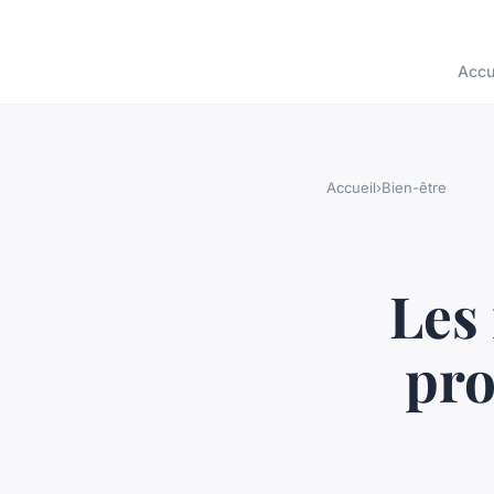
Accu
Accueil
›
Bien-être
Les 
pro