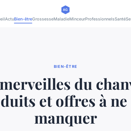
eil
Actu
Bien-être
Grossesse
Maladie
Minceur
Professionnels
Santé
Se
BIEN-ÊTRE
merveilles du chan
duits et offres à ne
manquer