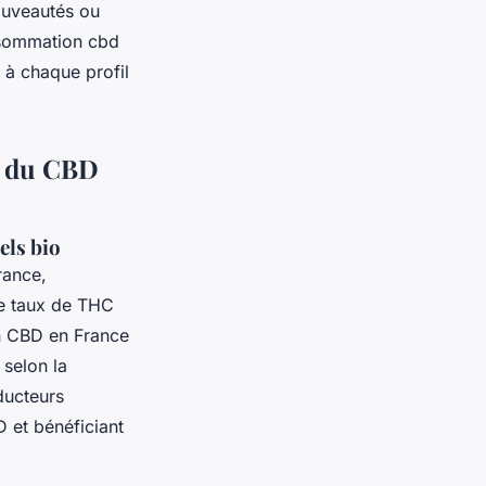
ouveautés ou
onsommation cbd
s à chaque profil
ur du CBD
els bio
rance,
Le taux de THC
ion CBD en France
selon la
ducteurs
D et bénéficiant