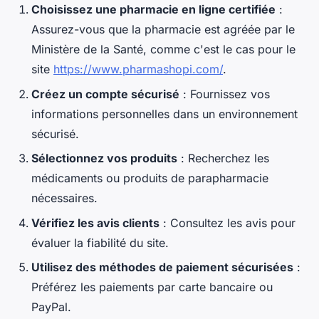
Choisissez une pharmacie en ligne certifiée
:
Assurez-vous que la pharmacie est agréée par le
Ministère de la Santé, comme c'est le cas pour le
site
https://www.pharmashopi.com/
.
Créez un compte sécurisé
: Fournissez vos
informations personnelles dans un environnement
sécurisé.
Sélectionnez vos produits
: Recherchez les
médicaments ou produits de parapharmacie
nécessaires.
Vérifiez les avis clients
: Consultez les avis pour
évaluer la fiabilité du site.
Utilisez des méthodes de paiement sécurisées
:
Préférez les paiements par carte bancaire ou
PayPal.